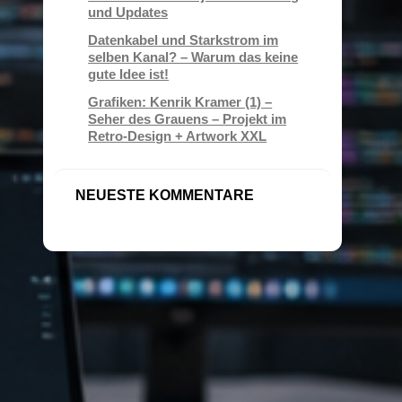
und Updates
Datenkabel und Starkstrom im
selben Kanal? – Warum das keine
gute Idee ist!
Grafiken: Kenrik Kramer (1) –
Seher des Grauens – Projekt im
Retro-Design + Artwork XXL
NEUESTE KOMMENTARE