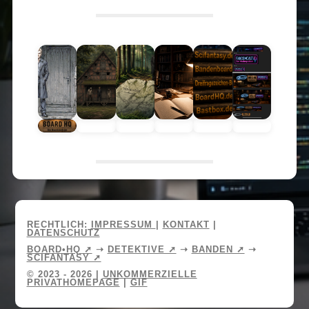
RECHTLICH:
IMPRESSUM
|
KONTAKT
|
DATENSCHUTZ
BOARD•HQ ➚
➝
DETEKTIVE ➚
➝
BANDEN ➚
➝
SCIFANTASY ➚
© 2023 - 2026 |
UNKOMMERZIELLE
PRIVATHOMEPAGE
|
GIF