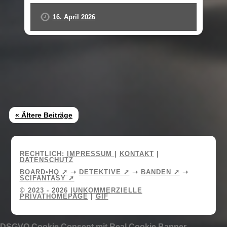
16. April 2026
« Ältere Beiträge
RECHTLICH:
IMPRESSUM
|
KONTAKT
|
DATENSCHUTZ
BOARD•HQ ➚
➝
DETEKTIVE ➚
➝
BANDEN ➚
➝
SCIFANTASY ➚
© 2023 - 2026 |
UNKOMMERZIELLE
PRIVATHOMEPAGE
|
GIF
DSGVO Cookie Consent mit Real Cookie Banner