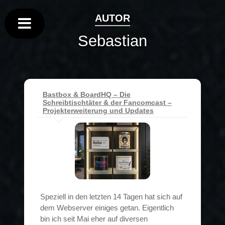
AUTOR
Sebastian
Bastbox & BoardHQ – Die
Schreibtischtäter & der Fancomcast –
Projekterweiterung und Updates
Speziell in den letzten 14 Tagen hat sich auf
dem Webserver einiges getan. Eigentlich
bin ich seit Mai eher auf diversen