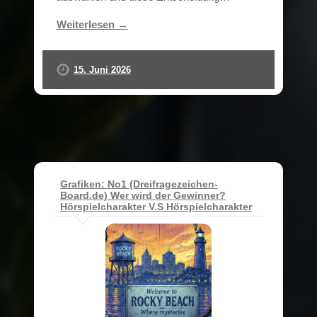
Weiterlesen →
15. Juni 2026
Grafiken: No1 (Dreifragezeichen-
Board.de) Wer wird der Gewinner?
Hörspielcharakter V.S Hörspielcharakter