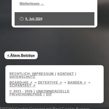
Weiterlesen →
9. Juli 2024
« Ältere Beiträge
RECHTLICH:
IMPRESSUM
|
KONTAKT
|
DATENSCHUTZ
BOARD•HQ ➚
➝
DETEKTIVE ➚
➝
BANDEN ➚
➝
SCIFANTASY ➚
© 2023 - 2026 |
UNKOMMERZIELLE
PRIVATHOMEPAGE
|
GIF
DSGVO Cookie Consent mit Real Cookie Banner