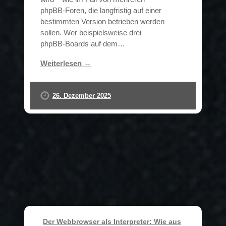
phpBB‑Foren, die langfristig auf einer
bestimmten Version betrieben werden
sollen. Wer beispielsweise drei
phpBB‑Boards auf dem…
Weiterlesen →
26. Dezember 2025
Der Webbrowser als Interpreter: Wie aus