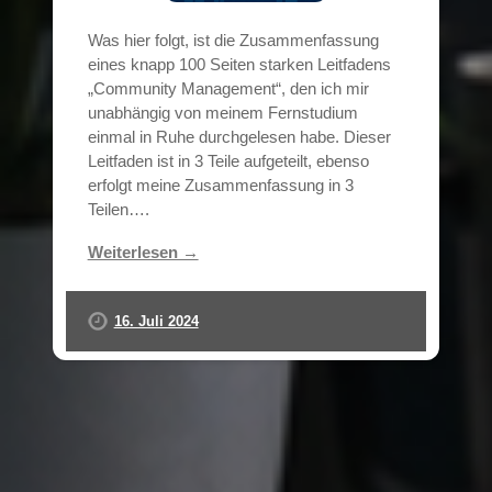
Was hier folgt, ist die Zusammenfassung
eines knapp 100 Seiten starken Leitfadens
„Community Management“, den ich mir
unabhängig von meinem Fernstudium
einmal in Ruhe durchgelesen habe. Dieser
Leitfaden ist in 3 Teile aufgeteilt, ebenso
erfolgt meine Zusammenfassung in 3
Teilen….
Weiterlesen →
16. Juli 2024