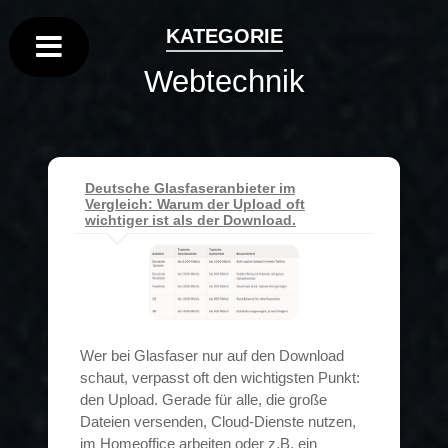
KATEGORIE
Webtechnik
Deutsche Glasfaseranbieter im
Vergleich: Warum der Upload oft
wichtiger ist als der Download.
Wer bei Glasfaser nur auf den Download
schaut, verpasst oft den wichtigsten Punkt:
den Upload. Gerade für alle, die große
Dateien versenden, Cloud-Dienste nutzen,
im Homeoffice arbeiten oder z.B. ein