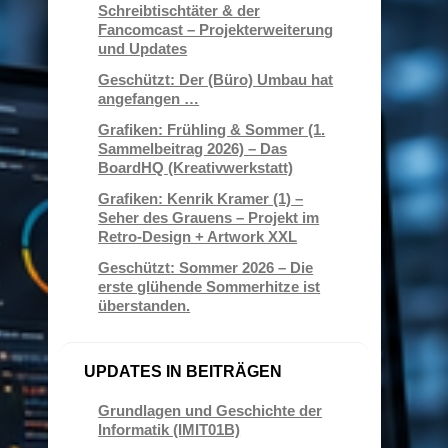
Schreibtischtäter & der
Fancomcast – Projekterweiterung
und Updates
Geschützt: Der (Büro) Umbau hat
angefangen …
Grafiken: Frühling & Sommer (1.
Sammelbeitrag 2026) – Das
BoardHQ (Kreativwerkstatt)
Grafiken: Kenrik Kramer (1) –
Seher des Grauens – Projekt im
Retro-Design + Artwork XXL
Geschützt: Sommer 2026 – Die
erste glühende Sommerhitze ist
überstanden.
UPDATES IN BEITRÄGEN
Grundlagen und Geschichte der
Informatik (IMIT01B)