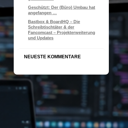
Geschützt: Der (Büro) Umbau hat
angefangen …
Bastbox & BoardHQ – Die
Schreibtischtäter & der
Fancomcast – Projekterweiterung
und Updates
NEUESTE KOMMENTARE