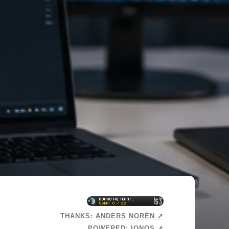
THANKS:
ANDERS NORÉN ➚
POWERED:
IONOS ➚