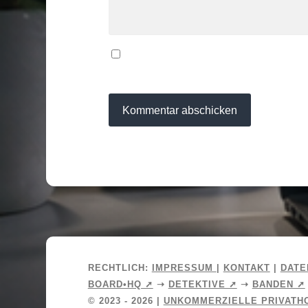
Name, E-Mail-Adresse und Website in 
speichern.
RECHTLICH:
IMPRESSUM
|
KONTAKT
|
DATE
BOARD•HQ ➚
➝
DETEKTIVE ➚
➝
BANDEN ➚
© 2023 - 2026 |
UNKOMMERZIELLE PRIVATH