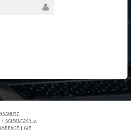
diesem Browser für meinen nächsten Kommentar
NSCHUTZ
➝
SCIFANTASY ➚
OMEPAGE
|
GIF